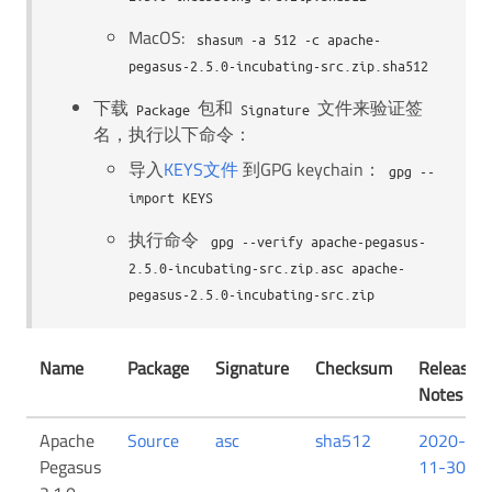
MacOS:
shasum -a 512 -c apache-
pegasus-2.5.0-incubating-src.zip.sha512
下载
包和
文件来验证签
Package
Signature
名，执行以下命令：
导入
KEYS文件
到GPG keychain：
gpg --
import KEYS
执行命令
gpg --verify apache-pegasus-
2.5.0-incubating-src.zip.asc apache-
pegasus-2.5.0-incubating-src.zip
Name
Package
Signature
Checksum
Release
Notes
Apache
Source
asc
sha512
2020-
Pegasus
11-30